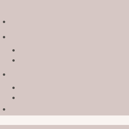
ÜBER MICH
PORTFOLIO
Hochzeiten
Familie
INFO
Hochzeiten
Familie
KONTAKT