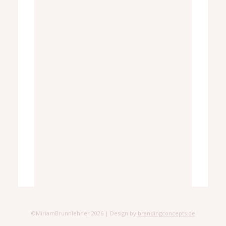
©MiriamBrunnlehner 2026 | Design by
brandingconcepts.de